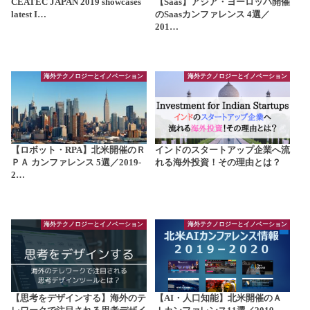
CEATEC JAPAN 2019 showcases
【Saas】アジア・ヨーロッパ開催
latest I…
のSaasカンファレンス 4選／
201…
海外テクノロジーとイノベーション
海外テクノロジーとイノベーション
【ロボット・RPA】北米開催のＲ
インドのスタートアップ企業へ流
ＰＡ カンファレンス 5選／2019-
れる海外投資！その理由とは？
2…
海外テクノロジーとイノベーション
海外テクノロジーとイノベーション
【思考をデザインする】海外のテ
【AI・人口知能】北米開催のＡ