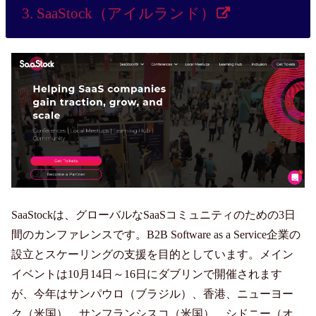
3. SaaStock（アイルランド）
SaaStockは、グローバルなSaaSコミュニティのための3日
間のカンファレンスです。B2B Software as a Service企業の
設立とスケーリングの支援を目的としています。メイン
イベントは10月14日～16日にダブリンで開催されます
が、今年はサンパウロ（ブラジル）、香港、ニューヨー
ク（米国）、サンフランシスコ（米国）、シドニー（オ