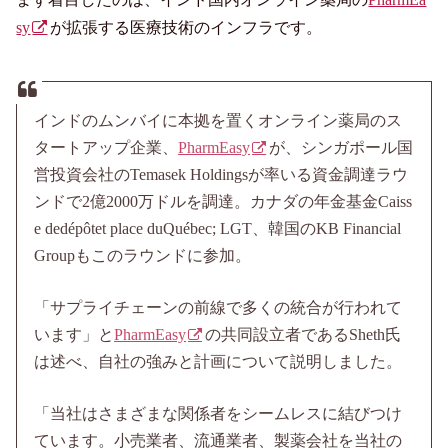
sy
が拡張する医療技術のインフラです。
インドのムンバイに本拠を置くオンライン薬局のス
タートアップ企業、
PharmEasy
が、シンガポール国
営投資会社のTemasek Holdingsが率いる資金調達ラウ
ンドで2億2000万ドルを調達。カナダの年金基金Caiss
e dedépôtet place duQuébec; LGT、韓国のKB Financial
Groupもこのラウンドに参加。
「サプライチェーンの前線で多くの統合が行われて
います」と
PharmEasy
の共同設立者であるSheth氏
は述べ、自社の強みと計画について説明しました。
「当社はさまざまな関係者をシームレスに結びつけ
ています。小売業者、流通業者、製薬会社を当社の