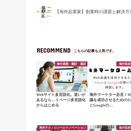
【海外起業家】創業時の課題と解決方
RECOMMEND
こちらの記事も人気です。
海外展開・翻訳・通訳
海外取材
Webサイト多言語化。迷いが
海外マーケター必見！W
あるなら…１ページ多言語化
議を成功させるためのZo
からはじめる
とGoogleの…
海外テクノロジーとイノベーション
海外取材